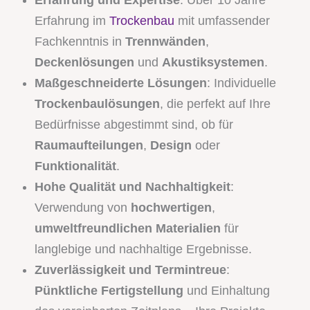
Erfahrung und Expertise
: Über 10 Jahre
Erfahrung im
Trockenbau
mit umfassender
Fachkenntnis in
Trennwänden
,
Deckenlösungen
und
Akustiksystemen
.
Maßgeschneiderte Lösungen
: Individuelle
Trockenbaulösungen
, die perfekt auf Ihre
Bedürfnisse abgestimmt sind, ob für
Raumaufteilungen
,
Design
oder
Funktionalität
.
Hohe Qualität und Nachhaltigkeit
:
Verwendung von
hochwertigen
,
umweltfreundlichen Materialien
für
langlebige und nachhaltige Ergebnisse.
Zuverlässigkeit und Termintreue
:
Pünktliche Fertigstellung
und Einhaltung