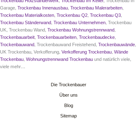
Trockenbau Holzständerwerk
,
Trockenbau Im Keller
, Trockenbau In
Garage,
Trockenbau Innenausbau
,
Trockenbau Malerarbeiten
,
Trockenbau Materialkosten
,
Trockenbau Q2
,
Trockenbau Q3
,
Trockenbau Ständerwand
,
Trockenbau Unternehmen
, Trockenbau
UK, Trockenbau Wand,
Trockenbau Wohnungstrennwand
,
Trockenbauarbeit
,
Trockenbauarbeiten
,
Trockenbaudecke
,
Trockenbauwand
, Trockenbauwand Freistehend,
Trockenbauwände
,
UK Trockenbau, Verkofferung,
Verkofferung Trockenbau
,
Wände
Trockenbau
,
Wohnungstrennwand Trockenbau
und natürlich viele,
viele mehr…
Die Trockenbauer
Über uns
Blog
Sitemap