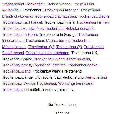
Ständerwand Trockenbau
,
Ständerwände
,
Trocken Und
Akustikbau
, Trockenbau,
Trockenbau Arbeiten
,
Trockenbau
Brandschutzwand
,
Trockenbau Dachausbau
,
Trockenbau Decke
,
Trockenbau Fachhandel
, Trockenbau Firma,
Trockenbau Firmen
,
Trockenbau Handwerker
,
Trockenbau Holzständerwerk
,
Trockenbau Im Keller
, Trockenbau In Garage,
Trockenbau
Innenausbau
,
Trockenbau Malerarbeiten
,
Trockenbau
Materialkosten
,
Trockenbau Q2
,
Trockenbau Q3
,
Trockenbau
Ständerwand
,
Trockenbau Unternehmen
, Trockenbau UK,
Trockenbau Wand,
Trockenbau Wohnungstrennwand
,
Trockenbauarbeit
,
Trockenbauarbeiten
,
Trockenbaudecke
,
Trockenbauwand
, Trockenbauwand Freistehend,
Trockenbauwände, UK Trockenbau, Verkofferung,
Verkofferung
Trockenbau
,
Wände Trockenbau
,
Wohnungstrennwand
Trockenbau
und natürlich viele, viele mehr…
Die Trockenbauer
Über uns