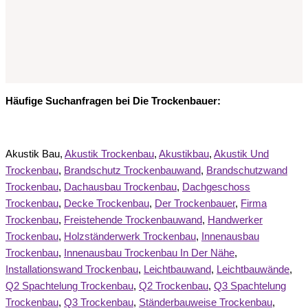
Häufige Suchanfragen bei Die Trockenbauer:
Akustik Bau,
Akustik Trockenbau
,
Akustikbau
,
Akustik Und
Trockenbau
,
Brandschutz Trockenbauwand
,
Brandschutzwand
Trockenbau
,
Dachausbau Trockenbau
,
Dachgeschoss
Trockenbau
,
Decke Trockenbau
,
Der Trockenbauer
,
Firma
Trockenbau
,
Freistehende Trockenbauwand
,
Handwerker
Trockenbau
,
Holzständerwerk Trockenbau
,
Innenausbau
Trockenbau
,
Innenausbau Trockenbau In Der Nähe
,
Installationswand Trockenbau
,
Leichtbauwand
,
Leichtbauwände
,
Q2 Spachtelung Trockenbau
,
Q2 Trockenbau
,
Q3 Spachtelung
Trockenbau
,
Q3 Trockenbau
,
Ständerbauweise Trockenbau
,