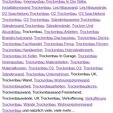
Trockenbau
,
Innenausbau Trockenbau In Der Nähe
,
Installationswand Trockenbau
,
Leichtbauwand
,
Leichtbauwände
,
Q2 Spachtelung Trockenbau
,
Q2 Trockenbau
,
Q3 Spachtelung
Trockenbau
,
Q3 Trockenbau
,
Ständerbauweise Trockenbau
,
Ständerwand Trockenbau
,
Ständerwände
,
Trocken Und
Akustikbau
, Trockenbau,
Trockenbau Arbeiten
,
Trockenbau
Brandschutzwand
,
Trockenbau Dachausbau
,
Trockenbau Decke
,
Trockenbau Fachhandel
,
Trockenbau Firma
,
Trockenbau Firmen
,
Trockenbau Handwerker
,
Trockenbau Holzständerwerk
,
Trockenbau Im Keller
, Trockenbau In Garage,
Trockenbau
Innenausbau
,
Trockenbau Malerarbeiten
,
Trockenbau
Materialkosten
,
Trockenbau Q2
,
Trockenbau Q3
,
Trockenbau
Ständerwand
,
Trockenbau Unternehmen
, Trockenbau UK,
Trockenbau Wand,
Trockenbau Wohnungstrennwand
,
Trockenbauarbeit
,
Trockenbauarbeiten
,
Trockenbaudecke
,
Trockenbauwand, Trockenbauwand Freistehend,
Trockenbauwände, UK Trockenbau, Verkofferung,
Verkofferung
Trockenbau
,
Wände Trockenbau
,
Wohnungstrennwand
Trockenbau
und natürlich viele, viele mehr…