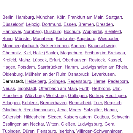
Berlin
,
Hamburg
,
München
,
Köln
,
Frankfurt am Main
,
Stuttgart
,
Düsseldorf
,
Leipzig
,
Dortmund
,
Essen
,
Bremen
,
Dresden
,
Hannover
,
Nürnberg
,
Duisburg
,
Bochum
,
Wuppertal
,
Bielefeld
,
Bonn
,
Münster
,
Mannheim
,
Karlsruhe
,
Augsburg
,
Wiesbaden
,
Mönchengladbach
,
Gelsenkirchen
,
Aachen
,
Braunschweig
,
Chemnitz
,
Kiel
,
Halle (Saale)
,
Magdeburg
,
Freiburg im Breisgau
,
Krefeld
,
Mainz
,
Lübeck
,
Erfurt
,
Oberhausen
,
Rostock
,
Kassel
,
Hagen
,
Potsdam
,
Saarbrücken
,
Hamm
,
Ludwigshafen am Rhein
,
Oldenburg
,
Mülheim an der Ruhr
,
Osnabrück
,
Leverkusen
,
Darmstadt,
Heidelberg
,
Solingen
,
Regensburg
,
Herne
,
Paderborn
,
Neuss
,
Ingolstadt
,
Offenbach am Main
,
Fürth
,
Heilbronn
,
Ulm
,
Pforzheim
,
Würzburg
,
Wolfsburg
,
Göttingen
,
Bottrop
,
Reutlingen
,
Erlangen
,
Koblenz
,
Bremerhaven
,
Remscheid
,
Trier
,
Bergisch
Gladbach
,
Recklinghausen
,
Jena
,
Moers
,
Salzgitter
,
Hanau
,
Gütersloh
,
Hildesheim
,
Siegen
,
Kaiserslautern
,
Cottbus
,
Schwerin
,
Esslingen am Neckar
,
Witten
,
Gießen
,
Ludwigsburg
,
Gera
,
Tübingen
,
Düren
,
Flensburg
,
Iserlohn
,
Villingen-Schwenningen
,