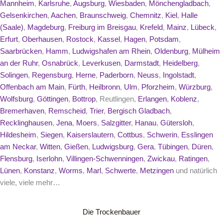
Mannheim
,
Karlsruhe
,
Augsburg
,
Wiesbaden
,
Mönchengladbach
,
Gelsenkirchen
,
Aachen
,
Braunschweig
,
Chemnitz
,
Kiel
,
Halle
(Saale)
,
Magdeburg
,
Freiburg im Breisgau
,
Krefeld
,
Mainz
,
Lübeck
,
Erfurt
,
Oberhausen
,
Rostock
,
Kassel
,
Hagen
,
Potsdam
,
Saarbrücken
,
Hamm
,
Ludwigshafen am Rhein
,
Oldenburg
,
Mülheim
an der Ruhr
,
Osnabrück
,
Leverkusen
,
Darmstadt
,
Heidelberg
,
Solingen
,
Regensburg
,
Herne
,
Paderborn
,
Neuss
,
Ingolstadt
,
Offenbach am Main
,
Fürth
,
Heilbronn
,
Ulm
,
Pforzheim
,
Würzburg
,
Wolfsburg
,
Göttingen
,
Bottrop
, Reutlingen,
Erlangen
,
Koblenz
,
Bremerhaven
,
Remscheid
,
Trier
,
Bergisch Gladbach
,
Recklinghausen
,
Jena
,
Moers
,
Salzgitter
,
Hanau
,
Gütersloh
,
Hildesheim
,
Siegen
,
Kaiserslautern
,
Cottbus
,
Schwerin
,
Esslingen
am Neckar
,
Witten
,
Gießen
,
Ludwigsburg
,
Gera
,
Tübingen
,
Düren
,
Flensburg
,
Iserlohn
,
Villingen-Schwenningen
,
Zwickau
,
Ratingen
,
Lünen
,
Konstanz
,
Worms
,
Marl
,
Schwerte
,
Metzingen
und natürlich
viele, viele mehr…
Die Trockenbauer