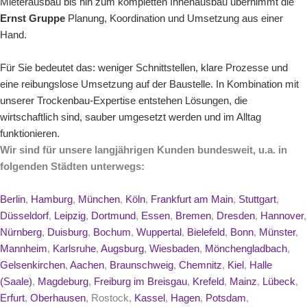
Mieterausbau
bis hin zum kompletten
Innenausbau
übernimmt die
Ernst Gruppe
Planung, Koordination und Umsetzung aus einer
Hand.
Für Sie bedeutet das: weniger Schnittstellen, klare Prozesse und
eine reibungslose Umsetzung auf der Baustelle. In Kombination mit
unserer Trockenbau-Expertise entstehen Lösungen, die
wirtschaftlich sind, sauber umgesetzt werden und im Alltag
funktionieren.
Wir sind für unsere langjährigen Kunden bundesweit, u.a. in
folgenden Städten unterwegs:
Berlin
,
Hamburg
,
München
,
Köln
,
Frankfurt am Main
,
Stuttgart
,
Düsseldorf
,
Leipzig
,
Dortmund
,
Essen
,
Bremen
,
Dresden
,
Hannover
,
Nürnberg
,
Duisburg
,
Bochum
,
Wuppertal
,
Bielefeld
,
Bonn
,
Münster
,
Mannheim
,
Karlsruhe
,
Augsburg
,
Wiesbaden
,
Mönchengladbach
,
Gelsenkirchen
,
Aachen
,
Braunschweig
,
Chemnitz
,
Kiel
,
Halle
(Saale)
,
Magdeburg
,
Freiburg im Breisgau
,
Krefeld
,
Mainz
,
Lübeck
,
Erfurt
,
Oberhausen
, Rostock,
Kassel
,
Hagen
,
Potsdam
,