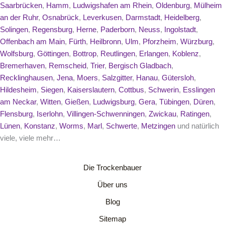
Saarbrücken
,
Hamm
,
Ludwigshafen am Rhein
,
Oldenburg
,
Mülheim
an der Ruhr
,
Osnabrück
,
Leverkusen
,
Darmstadt
,
Heidelberg
,
Solingen
,
Regensburg
,
Herne
,
Paderborn
,
Neuss
,
Ingolstadt
,
Offenbach am Main
,
Fürth
,
Heilbronn
,
Ulm
,
Pforzheim
,
Würzburg
,
Wolfsburg
,
Göttingen
,
Bottrop
,
Reutlingen
,
Erlangen
,
Koblenz
,
Bremerhaven
,
Remscheid
,
Trier
,
Bergisch Gladbach
,
Recklinghausen
,
Jena
,
Moers
,
Salzgitter
,
Hanau
,
Gütersloh
,
Hildesheim
,
Siegen
,
Kaiserslautern
,
Cottbus
,
Schwerin
,
Esslingen
am Neckar
,
Witten
,
Gießen
,
Ludwigsburg
,
Gera
,
Tübingen
,
Düren
,
Flensburg
,
Iserlohn
,
Villingen-Schwenningen
,
Zwickau
,
Ratingen
,
Lünen
,
Konstanz
,
Worms
,
Marl
,
Schwerte
,
Metzingen
und natürlich
viele, viele mehr…
Die Trockenbauer
Über uns
Blog
Sitemap