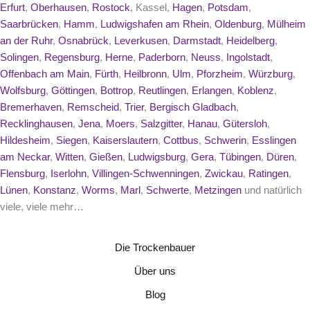
Erfurt
,
Oberhausen
,
Rostock
, Kassel,
Hagen
,
Potsdam
,
Saarbrücken
,
Hamm
,
Ludwigshafen am Rhein
,
Oldenburg
,
Mülheim
an der Ruhr
,
Osnabrück
,
Leverkusen
,
Darmstadt
,
Heidelberg
,
Solingen
,
Regensburg
,
Herne
,
Paderborn
,
Neuss
,
Ingolstadt
,
Offenbach am Main
,
Fürth
,
Heilbronn
,
Ulm
,
Pforzheim
,
Würzburg
,
Wolfsburg
,
Göttingen
,
Bottrop
,
Reutlingen
,
Erlangen
,
Koblenz
,
Bremerhaven
,
Remscheid
,
Trier
,
Bergisch Gladbach
,
Recklinghausen
,
Jena
,
Moers
,
Salzgitter
,
Hanau
,
Gütersloh
,
Hildesheim
,
Siegen
,
Kaiserslautern
,
Cottbus
,
Schwerin
,
Esslingen
am Neckar
,
Witten
,
Gießen
,
Ludwigsburg
,
Gera
,
Tübingen
,
Düren
,
Flensburg
,
Iserlohn
,
Villingen-Schwenningen
,
Zwickau
,
Ratingen
,
Lünen
,
Konstanz
,
Worms
,
Marl
,
Schwerte
,
Metzingen
und natürlich
viele, viele mehr…
Die Trockenbauer
Über uns
Blog