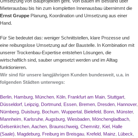
Umsetzung von Bauprojekten geht. Von
Bauen im Bestand
über
Mieterausbau
bis hin zum kompletten
Innenausbau
übernimmt die
Ernst Gruppe
Planung, Koordination und Umsetzung aus einer
Hand.
Für Sie bedeutet das: weniger Schnittstellen, klare Prozesse und
eine reibungslose Umsetzung auf der Baustelle. In Kombination mit
unserer Trockenbau-Expertise entstehen Lösungen, die
wirtschaftlich sind, sauber umgesetzt werden und im Alltag
funktionieren.
Wir sind für unsere langjährigen Kunden bundesweit, u.a. in
folgenden Städten unterwegs:
Berlin
,
Hamburg
,
München
,
Köln
,
Frankfurt am Main
,
Stuttgart
,
Düsseldorf
,
Leipzig
,
Dortmund
,
Essen
,
Bremen
,
Dresden
,
Hannover
,
Nürnberg
,
Duisburg
,
Bochum
,
Wuppertal
,
Bielefeld
,
Bonn
,
Münster
,
Mannheim
,
Karlsruhe
,
Augsburg
,
Wiesbaden
,
Mönchengladbach
,
Gelsenkirchen
,
Aachen
,
Braunschweig
,
Chemnitz
,
Kiel
,
Halle
(Saale)
,
Magdeburg
,
Freiburg im Breisgau
,
Krefeld
,
Mainz
,
Lübeck
,