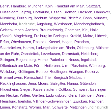
Berlin
,
Hamburg
,
München
,
Köln
,
Frankfurt am Main
,
Stuttgart
,
Düsseldorf
,
Leipzig
,
Dortmund
,
Essen
,
Bremen
,
Dresden
,
Hannover
,
Nürnberg
,
Duisburg
,
Bochum
,
Wuppertal
,
Bielefeld
,
Bonn
,
Münster
,
Mannheim
, Karlsruhe,
Augsburg
,
Wiesbaden
,
Mönchengladbach
,
Gelsenkirchen
,
Aachen
,
Braunschweig
,
Chemnitz
,
Kiel
,
Halle
(Saale)
,
Magdeburg
,
Freiburg im Breisgau
,
Krefeld
,
Mainz
,
Lübeck
,
Erfurt
,
Oberhausen
,
Rostock
,
Kassel
,
Hagen
,
Potsdam
,
Saarbrücken
,
Hamm
,
Ludwigshafen am Rhein
,
Oldenburg
,
Mülheim
an der Ruhr
,
Osnabrück
,
Leverkusen
,
Darmstadt
,
Heidelberg
,
Solingen
,
Regensburg
,
Herne
,
Paderborn
,
Neuss
,
Ingolstadt
,
Offenbach am Main
,
Fürth
,
Heilbronn
,
Ulm
,
Pforzheim
,
Würzburg
,
Wolfsburg
,
Göttingen
,
Bottrop
,
Reutlingen
,
Erlangen
,
Koblenz
,
Bremerhaven
,
Remscheid
,
Trier
,
Bergisch Gladbach
,
Recklinghausen
,
Jena
,
Moers
,
Salzgitter
,
Hanau
,
Gütersloh
,
Hildesheim
,
Siegen
,
Kaiserslautern
,
Cottbus
,
Schwerin
,
Esslingen
am Neckar
,
Witten
,
Gießen
,
Ludwigsburg
,
Gera
,
Tübingen
,
Düren
,
Flensburg
,
Iserlohn
,
Villingen-Schwenningen
,
Zwickau
,
Ratingen
,
Lünen
,
Konstanz
,
Worms
,
Marl
,
Schwerte
,
Metzingen
und natürlich