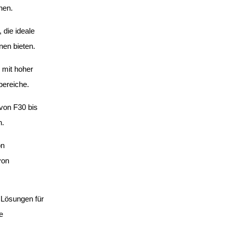
hen.
 die ideale
nen bieten.
 mit hoher
bereiche.
von F30 bis
n.
on
von
Lösungen für
e