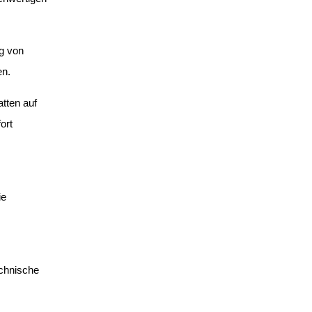
g von
en.
tten auf
ort
ie
echnische