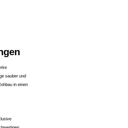
ungen
erke
ge sauber und
Rohbau in einen
lusive
chwertigen