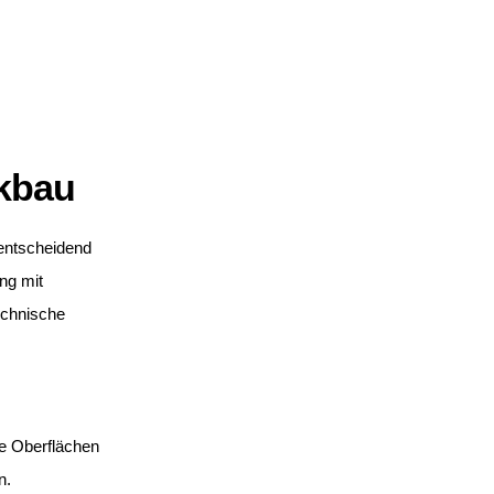
kbau
 entscheidend
ng mit
echnische
se Oberflächen
n.