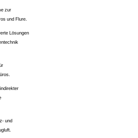
me zur
os und Flure.
werte Lösungen
entechnik
ür
üros.
indirekter
e
z- und
luft.