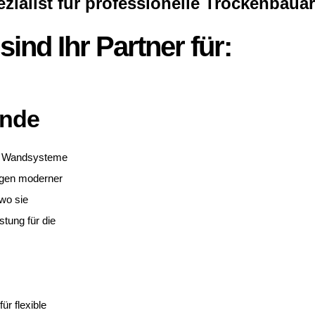
zialist für professionelle Trockenbaua
sind Ihr Partner für:
ände
n: Wandsysteme
ungen moderner
 wo sie
tung für die
ür flexible