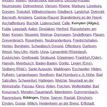
Minden
,
Velbert
,
Norderstedt
,
Bamberg
,
Dessau-Roßlau
,
Neumünster
,
Delmenhorst
,
Viersen
,
Rheine
,
Marburg
,
Lüneburg
,
Dorsten
,
Troisdorf
,
Wilhelmshaven
,
Gladbeck
,
Landshut
,
Detmold
,
Bayreuth
,
Arnsberg
,
Castrop-Rauxel
,
Brandenburg an der Havel
,
Aschaffenburg
,
Bocholt
,
Lüdenscheid
,
Celle
, Kempten (Allgäu),
Fulda
,
Lippstadt
,
Aalen
,
Dinslaken
,
Herford
,
Rüsselsheim am
Main
,
Kerpen
,
Neuwied
,
Weimar
,
Dormagen
,
Sindelfingen
,
Plauen
,
Grevenbroich
,
Rosenheim
,
Neubrandenburg
,
Friedrichshafen
,
Herten
,
Bergheim
,
Schwäbisch Gmünd
,
Offenburg
,
Garbsen
,
Wesel
,
Neu-Ulm
,
Hürth
,
Unna
,
Langenfeld (Rheinland)
,
Euskirchen
,
Greifswald
,
Stralsund
,
Göppingen
,
Frankfurt (Oder)
,
Hameln
,
Meerbusch
,
Baden-Baden
,
Görlitz
,
Lingen (Ems)
,
Stolberg (Rhld.)
,
Sankt Augustin
,
Waiblingen
,
Eschweiler
,
Hilden
,
Pulheim
,
Langenhagen
,
Nordhorn
,
Bad Homburg v. d. Höhe
,
Bad
Salzuflen
,
Schweinfurt
,
Hattingen
,
Wetzlar
,
Neustadt an der
Weinstraße
,
Passau
,
Kleve
,
Ahlen
,
Frechen
,
Wolfenbüttel
,
Bad
Kreuznach
,
Menden (Sauerland)
,
Ibbenbüren
,
Gummersbach
,
Ravensburg
, Böblingen,
Peine
,
Speyer
,
Rastatt
,
Elmshorn
,
Emden
,
Goslar
,
Willich
,
Heidenheim an der Brenz
,
Erftstadt
,