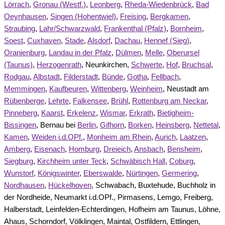
Lörrach
,
Gronau (Westf.)
,
Leonberg
,
Rheda-Wiedenbrück
,
Bad
Oeynhausen
,
Singen (Hohentwiel)
,
Freising
,
Bergkamen
,
Straubing
,
Lahr/Schwarzwald
,
Frankenthal (Pfalz)
,
Bornheim
,
Soest
,
Cuxhaven
,
Stade
,
Alsdorf
,
Dachau
,
Hennef (Sieg)
,
Oranienburg
,
Landau in der Pfalz
,
Dülmen
,
Melle
,
Oberursel
(Taunus)
,
Herzogenrath
, Neunkirchen,
Schwerte
,
Hof
,
Bruchsal
,
Rodgau
,
Albstadt
,
Filderstadt
,
Bünde
,
Gotha
,
Fellbach
,
Memmingen
,
Kaufbeuren
,
Wittenberg
,
Weinheim
, Neustadt am
Rübenberge
,
Lehrte
,
Falkensee
,
Brühl
,
Rottenburg am Neckar
,
Pinneberg
,
Kaarst
,
Erkelenz
,
Wismar
,
Erkrath
,
Bietigheim-
Bissingen
, Bernau bei
Berlin
,
Gifhorn
,
Borken
,
Heinsberg
,
Nettetal
,
Kamen
,
Weiden i.d.OPf.
,
Monheim am Rhein
,
Aurich
,
Laatzen
,
Amberg
,
Eisenach
,
Homburg
,
Dreieich
,
Ansbach
,
Bensheim
,
Siegburg
,
Kirchheim unter Teck
,
Schwäbisch Hall
,
Coburg
,
Wunstorf
,
Königswinter
,
Eberswalde
,
Nürtingen
,
Germering
,
Nordhausen
,
Hückelhoven
, Schwabach, Buxtehude, Buchholz in
der Nordheide, Neumarkt i.d.OPf., Pirmasens, Lemgo, Freiberg,
Halberstadt, Leinfelden-Echterdingen, Hofheim am Taunus, Löhne,
Ahaus, Schorndorf, Völklingen, Maintal, Ostfildern, Ettlingen,