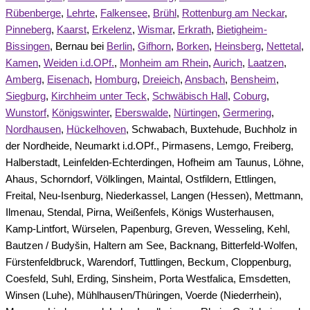
Rübenberge
,
Lehrte
,
Falkensee
,
Brühl
,
Rottenburg am Neckar
,
Pinneberg
,
Kaarst
,
Erkelenz
,
Wismar
,
Erkrath
,
Bietigheim-
Bissingen
, Bernau bei
Berlin
,
Gifhorn
,
Borken
,
Heinsberg
,
Nettetal
,
Kamen
,
Weiden i.d.OPf.
,
Monheim am Rhein
,
Aurich
,
Laatzen
,
Amberg
,
Eisenach
,
Homburg
,
Dreieich
,
Ansbach
,
Bensheim
,
Siegburg
,
Kirchheim unter Teck
,
Schwäbisch Hall
,
Coburg
,
Wunstorf
,
Königswinter
,
Eberswalde
,
Nürtingen
,
Germering
,
Nordhausen
,
Hückelhoven
, Schwabach, Buxtehude, Buchholz in
der Nordheide, Neumarkt i.d.OPf., Pirmasens, Lemgo, Freiberg,
Halberstadt, Leinfelden-Echterdingen, Hofheim am Taunus, Löhne,
Ahaus, Schorndorf, Völklingen, Maintal, Ostfildern, Ettlingen,
Freital, Neu-Isenburg, Niederkassel, Langen (Hessen), Mettmann,
Ilmenau, Stendal, Pirna, Weißenfels, Königs Wusterhausen,
Kamp-Lintfort, Würselen, Papenburg, Greven, Wesseling, Kehl,
Bautzen / Budyšin, Haltern am See, Backnang, Bitterfeld-Wolfen,
Fürstenfeldbruck, Warendorf, Tuttlingen, Beckum, Cloppenburg,
Coesfeld, Suhl, Erding, Sinsheim, Porta Westfalica, Emsdetten,
Winsen (Luhe), Mühlhausen/Thüringen, Voerde (Niederrhein),