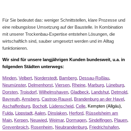
Für Sie bedeutet das: weniger Schnittstellen, klare Prozesse und
eine reibungslose Umsetzung auf der Baustelle. In Kombination
mit unserer Trockenbau-Expertise entstehen Lösungen, die
wirtschaftlich sind, sauber umgesetzt werden und im Alltag
funktionieren.
Wir sind für unsere langjährigen Kunden bundesweit, u.a. in
folgenden Städten unterwegs:
Minden
,
Velbert
,
Norderstedt
,
Bamberg
,
Dessau-Roßlau
,
Neumünster
,
Delmenhorst
,
Viersen
,
Rheine
,
Marburg
,
Lüneburg
,
Dorsten
,
Troisdorf
,
Wilhelmshaven
,
Gladbeck
,
Landshut
,
Detmold
,
Bayreuth
,
Arnsberg
,
Castrop-Rauxel
,
Brandenburg an der Havel
,
Aschaffenburg
,
Bocholt
,
Lüdenscheid
,
Celle
, Kempten (Allgäu),
Fulda
,
Lippstadt
,
Aalen
,
Dinslaken
,
Herford
,
Rüsselsheim am
Main
,
Kerpen
,
Neuwied
,
Weimar
,
Dormagen
,
Sindelfingen
,
Plauen
,
Grevenbroich
,
Rosenheim
,
Neubrandenburg
,
Friedrichshafen
,