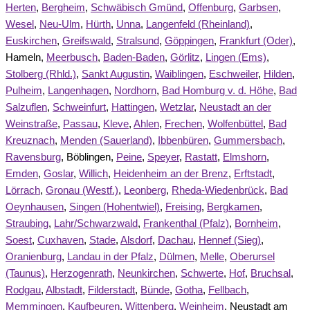
Herten
,
Bergheim
,
Schwäbisch Gmünd
,
Offenburg
,
Garbsen
,
Wesel
,
Neu-Ulm
,
Hürth
,
Unna
,
Langenfeld (Rheinland)
,
Euskirchen
,
Greifswald
,
Stralsund
,
Göppingen
,
Frankfurt (Oder)
,
Hameln,
Meerbusch
,
Baden-Baden
,
Görlitz
,
Lingen (Ems)
,
Stolberg (Rhld.)
,
Sankt Augustin
,
Waiblingen
,
Eschweiler
,
Hilden
,
Pulheim
,
Langenhagen
,
Nordhorn
,
Bad Homburg v. d. Höhe
,
Bad
Salzuflen
,
Schweinfurt
,
Hattingen
,
Wetzlar
,
Neustadt an der
Weinstraße
,
Passau
,
Kleve
,
Ahlen
,
Frechen
,
Wolfenbüttel
,
Bad
Kreuznach
,
Menden (Sauerland)
,
Ibbenbüren
,
Gummersbach
,
Ravensburg
, Böblingen,
Peine
,
Speyer
,
Rastatt
,
Elmshorn
,
Emden
,
Goslar
,
Willich
,
Heidenheim an der Brenz
,
Erftstadt
,
Lörrach
,
Gronau (Westf.)
,
Leonberg
,
Rheda-Wiedenbrück
,
Bad
Oeynhausen
,
Singen (Hohentwiel)
,
Freising
,
Bergkamen
,
Straubing
,
Lahr/Schwarzwald
,
Frankenthal (Pfalz)
,
Bornheim
,
Soest
,
Cuxhaven
,
Stade
,
Alsdorf
,
Dachau
,
Hennef (Sieg)
,
Oranienburg
,
Landau in der Pfalz
,
Dülmen
,
Melle
,
Oberursel
(Taunus)
,
Herzogenrath
,
Neunkirchen
,
Schwerte
,
Hof
,
Bruchsal
,
Rodgau
,
Albstadt
,
Filderstadt
,
Bünde
,
Gotha
,
Fellbach
,
Memmingen
,
Kaufbeuren
,
Wittenberg
,
Weinheim
, Neustadt am