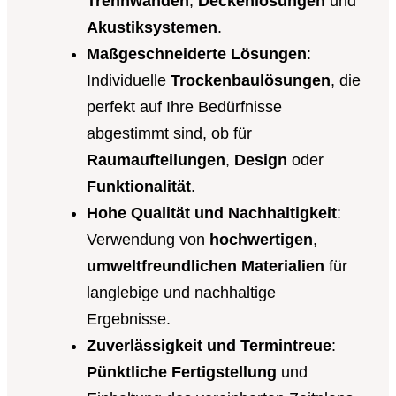
Trennwänden
,
Deckenlösungen
und
Akustiksystemen
.
Maßgeschneiderte Lösungen
:
Individuelle
Trockenbaulösungen
, die
perfekt auf Ihre Bedürfnisse
abgestimmt sind, ob für
Raumaufteilungen
,
Design
oder
Funktionalität
.
Hohe Qualität und Nachhaltigkeit
:
Verwendung von
hochwertigen
,
umweltfreundlichen Materialien
für
langlebige und nachhaltige
Ergebnisse.
Zuverlässigkeit und Termintreue
:
Pünktliche Fertigstellung
und