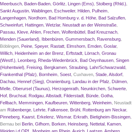
Meerbusch
,
Baden-Baden
,
Görlitz
,
Lingen (Ems)
,
Stolberg (Rhld.)
,
Sankt Augustin
,
Waiblingen
,
Eschweiler
,
Hilden
,
Pulheim
,
Langenhagen
,
Nordhorn
,
Bad Homburg v. d. Höhe
,
Bad Salzuflen
,
Schweinfurt
,
Hattingen
,
Wetzlar
,
Neustadt an der Weinstraße
,
Passau
,
Kleve
,
Ahlen
,
Frechen
,
Wolfenbüttel
,
Bad Kreuznach
,
Menden (Sauerland)
,
Ibbenbüren
,
Gummersbach
,
Ravensburg
,
Böblingen,
Peine
,
Speyer
,
Rastatt
,
Elmshorn
,
Emden
,
Goslar
,
Willich
,
Heidenheim an der Brenz
,
Erftstadt
,
Lörrach
,
Gronau
(Westf.)
,
Leonberg
,
Rheda-Wiedenbrück
,
Bad Oeynhausen
,
Singen
(Hohentwiel)
,
Freising
,
Bergkamen
,
Straubing
,
Lahr/Schwarzwald
,
Frankenthal (Pfalz)
,
Bornheim
,
Soest
, Cuxhaven,
Stade
,
Alsdorf
,
Dachau
,
Hennef (Sieg)
,
Oranienburg
,
Landau in der Pfalz
,
Dülmen
,
Melle
,
Oberursel (Taunus)
,
Herzogenrath
,
Neunkirchen
,
Schwerte
,
Hof
,
Bruchsal
,
Rodgau
,
Albstadt
,
Filderstadt
,
Bünde
,
Gotha
,
Fellbach
,
Memmingen
,
Kaufbeuren
,
Wittenberg
,
Weinheim
, Neustadt
am
Rübenberge
,
Lehrte
,
Falkensee
,
Brühl
,
Rottenburg am Neckar
,
Pinneberg
,
Kaarst
,
Erkelenz
,
Wismar
,
Erkrath
,
Bietigheim-Bissingen
,
Bernau bei
Berlin
,
Gifhorn
,
Borken
,
Heinsberg
,
Nettetal
,
Kamen
,
Weiden i.d.OPf.
,
Monheim am Rhein
,
Aurich
,
Laatzen
,
Amberg
,