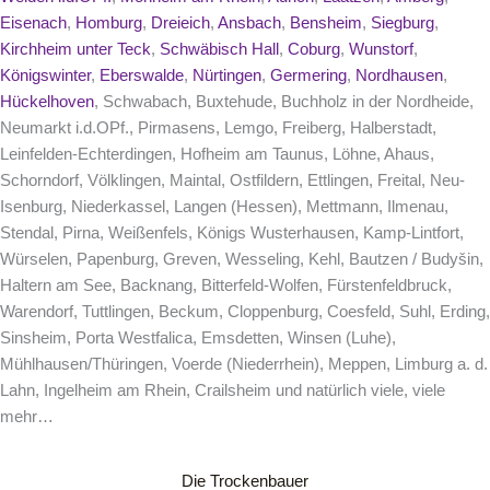
Eisenach
,
Homburg
,
Dreieich
,
Ansbach
,
Bensheim
,
Siegburg
,
Kirchheim unter Teck
,
Schwäbisch Hall
,
Coburg
,
Wunstorf
,
Königswinter
,
Eberswalde
,
Nürtingen
,
Germering
,
Nordhausen
,
Hückelhoven
, Schwabach, Buxtehude, Buchholz in der Nordheide,
Neumarkt i.d.OPf., Pirmasens, Lemgo, Freiberg, Halberstadt,
Leinfelden-Echterdingen, Hofheim am Taunus, Löhne, Ahaus,
Schorndorf, Völklingen, Maintal, Ostfildern, Ettlingen, Freital, Neu-
Isenburg, Niederkassel, Langen (Hessen), Mettmann, Ilmenau,
Stendal, Pirna, Weißenfels, Königs Wusterhausen, Kamp-Lintfort,
Würselen, Papenburg, Greven, Wesseling, Kehl, Bautzen / Budyšin,
Haltern am See, Backnang, Bitterfeld-Wolfen, Fürstenfeldbruck,
Warendorf, Tuttlingen, Beckum, Cloppenburg, Coesfeld, Suhl, Erding,
Sinsheim, Porta Westfalica, Emsdetten, Winsen (Luhe),
Mühlhausen/Thüringen, Voerde (Niederrhein), Meppen, Limburg a. d.
Lahn, Ingelheim am Rhein, Crailsheim und natürlich viele, viele
mehr…
Die Trockenbauer