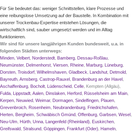
Für Sie bedeutet das: weniger Schnittstellen, klare Prozesse und
eine reibungslose Umsetzung auf der Baustelle. In Kombination mit
unserer Trockenbau-Expertise entstehen Lösungen, die
wirtschaftlich sind, sauber umgesetzt werden und im Alltag
funktionieren.
Wir sind für unsere langjährigen Kunden bundesweit, u.a. in
folgenden Städten unterwegs:
Minden
,
Velbert
,
Norderstedt
,
Bamberg
,
Dessau-Roßlau
,
Neumünster
,
Delmenhorst
,
Viersen
,
Rheine
,
Marburg
,
Lüneburg
,
Dorsten
,
Troisdorf
,
Wilhelmshaven
,
Gladbeck
,
Landshut
,
Detmold
,
Bayreuth
,
Arnsberg
,
Castrop-Rauxel
,
Brandenburg an der Havel
,
Aschaffenburg
,
Bocholt
,
Lüdenscheid
,
Celle
, Kempten (Allgäu),
Fulda
,
Lippstadt
,
Aalen
,
Dinslaken
,
Herford
,
Rüsselsheim am Main
,
Kerpen
,
Neuwied
,
Weimar
,
Dormagen
,
Sindelfingen
,
Plauen
,
Grevenbroich
,
Rosenheim
,
Neubrandenburg
,
Friedrichshafen
,
Herten
,
Bergheim
,
Schwäbisch Gmünd
,
Offenburg
,
Garbsen
,
Wesel
,
Neu-Ulm
,
Hürth
,
Unna
,
Langenfeld (Rheinland)
,
Euskirchen
,
Greifswald
,
Stralsund
,
Göppingen
,
Frankfurt (Oder)
,
Hameln
,