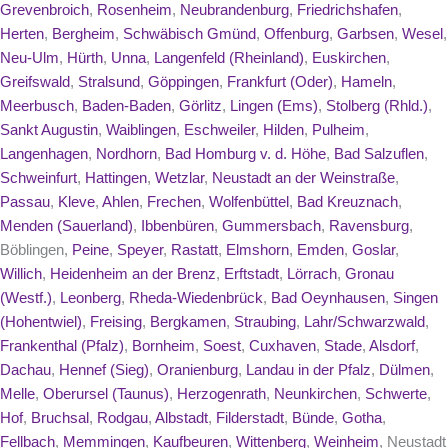
Grevenbroich
,
Rosenheim
,
Neubrandenburg
,
Friedrichshafen
,
Herten
,
Bergheim
,
Schwäbisch Gmünd
,
Offenburg
,
Garbsen
,
Wesel
,
Neu-Ulm
,
Hürth
,
Unna
,
Langenfeld (Rheinland)
,
Euskirchen
,
Greifswald
,
Stralsund
,
Göppingen
,
Frankfurt (Oder)
,
Hameln
,
Meerbusch
,
Baden-Baden
,
Görlitz
,
Lingen (Ems)
,
Stolberg (Rhld.)
,
Sankt Augustin
,
Waiblingen
,
Eschweiler
,
Hilden
,
Pulheim
,
Langenhagen
,
Nordhorn
,
Bad Homburg v. d. Höhe
,
Bad Salzuflen
,
Schweinfurt
,
Hattingen
,
Wetzlar
,
Neustadt an der Weinstraße
,
Passau
,
Kleve
,
Ahlen
,
Frechen
,
Wolfenbüttel
,
Bad Kreuznach
,
Menden (Sauerland)
,
Ibbenbüren
,
Gummersbach
,
Ravensburg
,
Böblingen,
Peine
,
Speyer
,
Rastatt
,
Elmshorn
,
Emden
,
Goslar
,
Willich
,
Heidenheim an der Brenz
,
Erftstadt
,
Lörrach
,
Gronau
(Westf.)
,
Leonberg
,
Rheda-Wiedenbrück
,
Bad Oeynhausen
,
Singen
(Hohentwiel)
,
Freising
,
Bergkamen
,
Straubing
,
Lahr/Schwarzwald
,
Frankenthal (Pfalz)
,
Bornheim
,
Soest
,
Cuxhaven
,
Stade
,
Alsdorf
,
Dachau
,
Hennef (Sieg)
,
Oranienburg
,
Landau in der Pfalz
,
Dülmen
,
Melle
,
Oberursel (Taunus)
,
Herzogenrath
,
Neunkirchen
,
Schwerte
,
Hof
,
Bruchsal
,
Rodgau
,
Albstadt
,
Filderstadt
,
Bünde
,
Gotha
,
Fellbach
,
Memmingen
,
Kaufbeuren
,
Wittenberg
,
Weinheim
, Neustadt