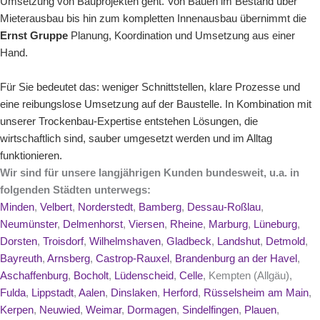
Umsetzung von Bauprojekten geht. Von
Bauen im Bestand
über
Mieterausbau
bis hin zum kompletten
Innenausbau
übernimmt die
Ernst Gruppe
Planung, Koordination und Umsetzung aus einer
Hand.
Für Sie bedeutet das: weniger Schnittstellen, klare Prozesse und
eine reibungslose Umsetzung auf der Baustelle. In Kombination mit
unserer Trockenbau-Expertise entstehen Lösungen, die
wirtschaftlich sind, sauber umgesetzt werden und im Alltag
funktionieren.
Wir sind für unsere langjährigen Kunden bundesweit, u.a. in
folgenden Städten unterwegs:
Minden
,
Velbert
,
Norderstedt
,
Bamberg
,
Dessau-Roßlau
,
Neumünster
,
Delmenhorst
,
Viersen
,
Rheine
,
Marburg
,
Lüneburg
,
Dorsten
,
Troisdorf
,
Wilhelmshaven
,
Gladbeck
,
Landshut
,
Detmold
,
Bayreuth
,
Arnsberg
,
Castrop-Rauxel
,
Brandenburg an der Havel
,
Aschaffenburg
,
Bocholt
,
Lüdenscheid
,
Celle
, Kempten (Allgäu),
Fulda
,
Lippstadt
,
Aalen
,
Dinslaken
,
Herford
,
Rüsselsheim am Main
,
Kerpen
,
Neuwied
,
Weimar
,
Dormagen
,
Sindelfingen
,
Plauen
,