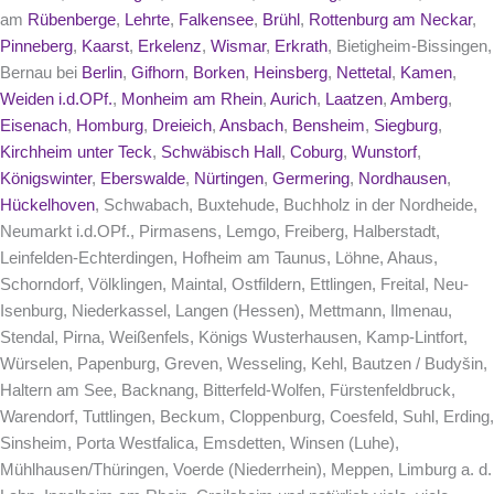
am
Rübenberge
,
Lehrte
,
Falkensee
,
Brühl
,
Rottenburg am Neckar
,
Pinneberg
,
Kaarst
,
Erkelenz
,
Wismar
,
Erkrath
, Bietigheim-Bissingen,
Bernau bei
Berlin
,
Gifhorn
,
Borken
,
Heinsberg
,
Nettetal
,
Kamen
,
Weiden i.d.OPf.
,
Monheim am Rhein
,
Aurich
,
Laatzen
,
Amberg
,
Eisenach
,
Homburg
,
Dreieich
,
Ansbach
,
Bensheim
,
Siegburg
,
Kirchheim unter Teck
,
Schwäbisch Hall
,
Coburg
,
Wunstorf
,
Königswinter
,
Eberswalde
,
Nürtingen
,
Germering
,
Nordhausen
,
Hückelhoven
, Schwabach, Buxtehude, Buchholz in der Nordheide,
Neumarkt i.d.OPf., Pirmasens, Lemgo, Freiberg, Halberstadt,
Leinfelden-Echterdingen, Hofheim am Taunus, Löhne, Ahaus,
Schorndorf, Völklingen, Maintal, Ostfildern, Ettlingen, Freital, Neu-
Isenburg, Niederkassel, Langen (Hessen), Mettmann, Ilmenau,
Stendal, Pirna, Weißenfels, Königs Wusterhausen, Kamp-Lintfort,
Würselen, Papenburg, Greven, Wesseling, Kehl, Bautzen / Budyšin,
Haltern am See, Backnang, Bitterfeld-Wolfen, Fürstenfeldbruck,
Warendorf, Tuttlingen, Beckum, Cloppenburg, Coesfeld, Suhl, Erding,
Sinsheim, Porta Westfalica, Emsdetten, Winsen (Luhe),
Mühlhausen/Thüringen, Voerde (Niederrhein), Meppen, Limburg a. d.