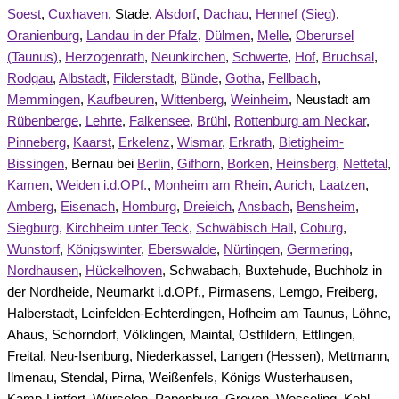
Soest
,
Cuxhaven
, Stade,
Alsdorf
,
Dachau
,
Hennef (Sieg)
,
Oranienburg
,
Landau in der Pfalz
,
Dülmen
,
Melle
,
Oberursel
(Taunus)
,
Herzogenrath
,
Neunkirchen
,
Schwerte
,
Hof
,
Bruchsal
,
Rodgau
,
Albstadt
,
Filderstadt
,
Bünde
,
Gotha
,
Fellbach
,
Memmingen
,
Kaufbeuren
,
Wittenberg
,
Weinheim
, Neustadt am
Rübenberge
,
Lehrte
,
Falkensee
,
Brühl
,
Rottenburg am Neckar
,
Pinneberg
,
Kaarst
,
Erkelenz
,
Wismar
,
Erkrath
,
Bietigheim-
Bissingen
, Bernau bei
Berlin
,
Gifhorn
,
Borken
,
Heinsberg
,
Nettetal
,
Kamen
,
Weiden i.d.OPf.
,
Monheim am Rhein
,
Aurich
,
Laatzen
,
Amberg
,
Eisenach
,
Homburg
,
Dreieich
,
Ansbach
,
Bensheim
,
Siegburg
,
Kirchheim unter Teck
,
Schwäbisch Hall
,
Coburg
,
Wunstorf
,
Königswinter
,
Eberswalde
,
Nürtingen
,
Germering
,
Nordhausen
,
Hückelhoven
, Schwabach, Buxtehude, Buchholz in
der Nordheide, Neumarkt i.d.OPf., Pirmasens, Lemgo, Freiberg,
Halberstadt, Leinfelden-Echterdingen, Hofheim am Taunus, Löhne,
Ahaus, Schorndorf, Völklingen, Maintal, Ostfildern, Ettlingen,
Freital, Neu-Isenburg, Niederkassel, Langen (Hessen), Mettmann,
Ilmenau, Stendal, Pirna, Weißenfels, Königs Wusterhausen,
Kamp-Lintfort, Würselen, Papenburg, Greven, Wesseling, Kehl,