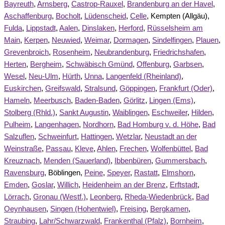
Bayreuth
,
Arnsberg
,
Castrop-Rauxel
,
Brandenburg an der Havel
,
Aschaffenburg
,
Bocholt
,
Lüdenscheid
,
Celle
, Kempten (Allgäu),
Fulda
,
Lippstadt
,
Aalen
,
Dinslaken
,
Herford
,
Rüsselsheim am
Main
,
Kerpen
,
Neuwied
,
Weimar
,
Dormagen
,
Sindelfingen
,
Plauen
,
Grevenbroich
,
Rosenheim
,
Neubrandenburg
,
Friedrichshafen
,
Herten
,
Bergheim
,
Schwäbisch Gmünd
,
Offenburg
,
Garbsen
,
Wesel
,
Neu-Ulm
,
Hürth
,
Unna
,
Langenfeld (Rheinland)
,
Euskirchen
,
Greifswald
,
Stralsund
,
Göppingen
,
Frankfurt (Oder)
,
Hameln
,
Meerbusch
,
Baden-Baden
,
Görlitz
,
Lingen (Ems)
,
Stolberg (Rhld.)
,
Sankt Augustin
,
Waiblingen
,
Eschweiler
,
Hilden
,
Pulheim
,
Langenhagen
,
Nordhorn
,
Bad Homburg v. d. Höhe
,
Bad
Salzuflen
,
Schweinfurt
,
Hattingen
,
Wetzlar
,
Neustadt an der
Weinstraße
,
Passau
,
Kleve
,
Ahlen
,
Frechen
,
Wolfenbüttel
,
Bad
Kreuznach
,
Menden (Sauerland)
,
Ibbenbüren
,
Gummersbach
,
Ravensburg
, Böblingen,
Peine
,
Speyer
,
Rastatt
,
Elmshorn
,
Emden
,
Goslar
,
Willich
,
Heidenheim an der Brenz
,
Erftstadt
,
Lörrach
,
Gronau (Westf.)
,
Leonberg
,
Rheda-Wiedenbrück
,
Bad
Oeynhausen
,
Singen (Hohentwiel)
,
Freising
,
Bergkamen
,
Straubing
,
Lahr/Schwarzwald
,
Frankenthal (Pfalz)
,
Bornheim
,