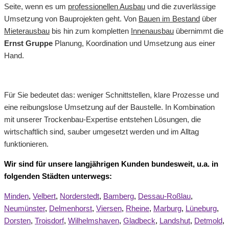
Seite, wenn es um
professionellen Ausbau
und die zuverlässige
Umsetzung von Bauprojekten geht. Von
Bauen im Bestand
über
Mieterausbau
bis hin zum kompletten
Innenausbau
übernimmt die
Ernst Gruppe
Planung, Koordination und Umsetzung aus einer
Hand.
Für Sie bedeutet das: weniger Schnittstellen, klare Prozesse und
eine reibungslose Umsetzung auf der Baustelle. In Kombination
mit unserer Trockenbau-Expertise entstehen Lösungen, die
wirtschaftlich sind, sauber umgesetzt werden und im Alltag
funktionieren.
Wir sind für unsere langjährigen Kunden bundesweit, u.a. in
folgenden Städten unterwegs:
Minden
,
Velbert
,
Norderstedt
,
Bamberg
,
Dessau-Roßlau
,
Neumünster
,
Delmenhorst
,
Viersen
,
Rheine
,
Marburg
,
Lüneburg
,
Dorsten
,
Troisdorf
,
Wilhelmshaven
,
Gladbeck
,
Landshut
,
Detmold
,