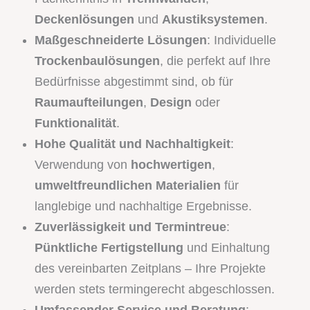
Deckenlösungen
und
Akustiksystemen
.
Maßgeschneiderte Lösungen
: Individuelle
Trockenbaulösungen
, die perfekt auf Ihre
Bedürfnisse abgestimmt sind, ob für
Raumaufteilungen
,
Design
oder
Funktionalität
.
Hohe Qualität und Nachhaltigkeit
:
Verwendung von
hochwertigen
,
umweltfreundlichen Materialien
für
langlebige und nachhaltige Ergebnisse.
Zuverlässigkeit und Termintreue
:
Pünktliche Fertigstellung
und Einhaltung
des vereinbarten Zeitplans – Ihre Projekte
werden stets termingerecht abgeschlossen.
Umfassender Service und Beratung
: