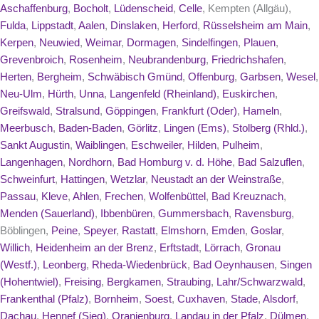
Aschaffenburg
,
Bocholt
,
Lüdenscheid
,
Celle
, Kempten (Allgäu),
Fulda
,
Lippstadt
,
Aalen
,
Dinslaken
,
Herford
,
Rüsselsheim am Main
,
Kerpen
,
Neuwied
,
Weimar
,
Dormagen
,
Sindelfingen
,
Plauen
,
Grevenbroich
,
Rosenheim
,
Neubrandenburg
,
Friedrichshafen
,
Herten
,
Bergheim
,
Schwäbisch Gmünd
,
Offenburg
,
Garbsen
,
Wesel
,
Neu-Ulm
,
Hürth
,
Unna
,
Langenfeld (Rheinland)
,
Euskirchen
,
Greifswald
,
Stralsund
,
Göppingen
,
Frankfurt (Oder)
,
Hameln
,
Meerbusch
,
Baden-Baden
,
Görlitz
,
Lingen (Ems)
,
Stolberg (Rhld.)
,
Sankt Augustin
,
Waiblingen
,
Eschweiler
,
Hilden
,
Pulheim
,
Langenhagen
,
Nordhorn
,
Bad Homburg v. d. Höhe
,
Bad Salzuflen
,
Schweinfurt
,
Hattingen
,
Wetzlar
,
Neustadt an der Weinstraße
,
Passau
,
Kleve
,
Ahlen
,
Frechen
,
Wolfenbüttel
,
Bad Kreuznach
,
Menden (Sauerland)
,
Ibbenbüren
,
Gummersbach
,
Ravensburg
,
Böblingen,
Peine
,
Speyer
,
Rastatt
,
Elmshorn
,
Emden
,
Goslar
,
Willich
,
Heidenheim an der Brenz
,
Erftstadt
,
Lörrach
,
Gronau
(Westf.)
,
Leonberg
,
Rheda-Wiedenbrück
,
Bad Oeynhausen
,
Singen
(Hohentwiel)
,
Freising
,
Bergkamen
,
Straubing
,
Lahr/Schwarzwald
,
Frankenthal (Pfalz)
,
Bornheim
,
Soest
,
Cuxhaven
,
Stade
,
Alsdorf
,
Dachau
,
Hennef (Sieg)
,
Oranienburg
,
Landau in der Pfalz
,
Dülmen
,