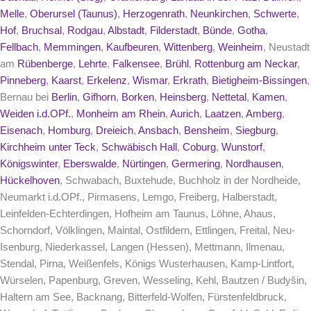
Melle
,
Oberursel (Taunus)
,
Herzogenrath
,
Neunkirchen
,
Schwerte
,
Hof
,
Bruchsal
,
Rodgau
,
Albstadt
,
Filderstadt
,
Bünde
,
Gotha
,
Fellbach
,
Memmingen
,
Kaufbeuren
,
Wittenberg
,
Weinheim
, Neustadt
am
Rübenberge
,
Lehrte
,
Falkensee
,
Brühl
,
Rottenburg am Neckar
,
Pinneberg
,
Kaarst
,
Erkelenz
,
Wismar
,
Erkrath
,
Bietigheim-Bissingen
,
Bernau bei
Berlin
,
Gifhorn
,
Borken
,
Heinsberg
,
Nettetal
,
Kamen
,
Weiden i.d.OPf.
,
Monheim am Rhein
,
Aurich
,
Laatzen
,
Amberg
,
Eisenach
,
Homburg
,
Dreieich
,
Ansbach
,
Bensheim
,
Siegburg
,
Kirchheim unter Teck
,
Schwäbisch Hall
,
Coburg
,
Wunstorf
,
Königswinter
,
Eberswalde
,
Nürtingen
,
Germering
,
Nordhausen
,
Hückelhoven
, Schwabach, Buxtehude, Buchholz in der Nordheide,
Neumarkt i.d.OPf., Pirmasens, Lemgo, Freiberg, Halberstadt,
Leinfelden-Echterdingen, Hofheim am Taunus, Löhne, Ahaus,
Schorndorf, Völklingen, Maintal, Ostfildern, Ettlingen, Freital, Neu-
Isenburg, Niederkassel, Langen (Hessen), Mettmann, Ilmenau,
Stendal, Pirna, Weißenfels, Königs Wusterhausen, Kamp-Lintfort,
Würselen, Papenburg, Greven, Wesseling, Kehl, Bautzen / Budyšin,
Haltern am See, Backnang, Bitterfeld-Wolfen, Fürstenfeldbruck,